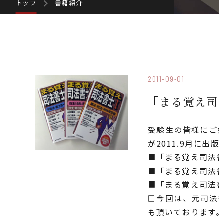
トップ
書籍紹介
2011-09-01
「まる覚え司
受験生の皆様にご
が2011.9月に
■「まる覚え司法
■「まる覚え司法
■「まる覚え司法
□今回は、元司法
も頂いております